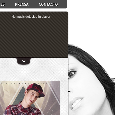
NES
PRENSA
CONTACTO
No music detected in player