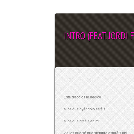
INTRO (FEAT. JORDI 
SEL
Este disco os lo dedico
a los que oyéndolo estáis,
a los que creéis en mi
y a los que sé que siempre estaréis ahí.