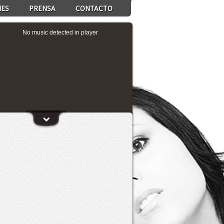
NES
PRENSA
CONTACTO
No music detected in player