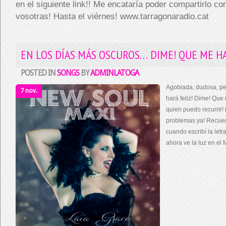
en el siguiente link!! Me encataría poder compartirlo co
vosotras! Hasta el viérnes! www.tarragonaradio.cat
EN LOS DÍAS MÁS OSCUROS… DIME! QUE ME HA
POSTED IN
SONGS
BY
ADMINLATOGA
Agobiada, dudosa, p
7 nov.
hará feliz! Dime! Que
quien puedo recurrir!
problemas ya! Recued
cuando escribí la let
ahora ve la luz en el