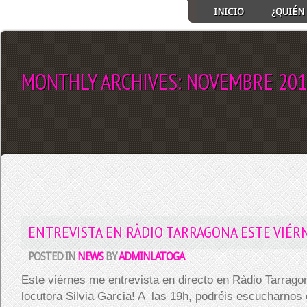
INICIO
¿QUIÉN 
MONTHLY ARCHIVES:
NOVEMBRE 201
SELECT ALBUM TO PLAY
ENTREVISTA EN RÀDIO TARRAGONA ESTE VIÉR
POSTED IN
NEWS
BY
ADMINLATOGA
Este viérnes me entrevista en directo en Ràdio Tarrago
locutora Silvia Garcia! A las 19h, podréis escucharnos e